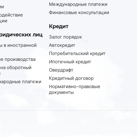
Международные платежи
ии
Финансовые консультации
одействие
ции
Кредит
ридических лиц
Залог порядок
ы в иностранной
Автокредит
Потребительский кредит
ие производства
Ипотечный кредит
 на оборотный
Овердрафт
л
Кредитный договор
ародные платежи
Нормативно-правовые
документы